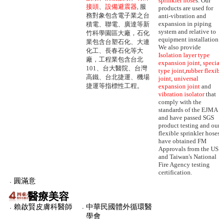
sprinkler hose
s. Our
接頭
、
設備避震器
, 服
products are used for
務對象包含電子業之台
anti-vibration and
expansion in piping
積電、聯電、廣達等新
system and relative to
竹科學園區大廠，石化
equipment installation
業包含台塑石化、大連
We also provide
化工、長春石化等大
Isolation layer type
廠，工程業包含台北
expansion joint
,
specia
101、台大醫院、台灣
type joint
,
rubber flexi
高鐵、台北捷運、機場
joint
,
universal
捷運等指標性工程。
expansion joint
and
vibration isolator
that
comply with the
standards of the EJMA
and have passed SGS
product testing and ou
flexible sprinkler hose
have obtained FM
Approvals from the US
and Taiwan's National
Fire Agency testing
certification.
．
圓滿意
醫療美容
．
賴啟賢皮膚科醫師
．
中華民國體外循環醫
學會