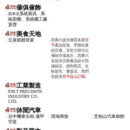
傢俱傢飾
．
系統廚具
系
萬事達
、
統廚櫃、系統櫃工廠
直營
美食天地
．
立喜糕餅世家
．
四乘六提供優質各類
豆
干
產品批發。早期生產
的豆腐、豆乾大部分以
傳統市場為主，四乘六
是提供豆類產品給大型
連鎖店、便利商店、生
鮮超市、量販店。我們
也提供
豆干線上訂購
。
工業製造
P.M.T PRECISION
．
INDUSTRY CO.
LTD.
休閒汽車
．
台中機車出租-逢甲
．
琪海商旅
．
芝柏山汽車旅館
宇眾