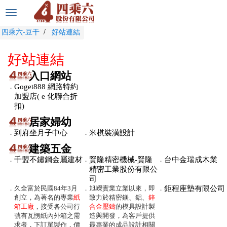
選
單
四乘六-豆干
好站連結
切
換
好站連結
入口網站
．
Goget888 網路特約
加盟店( e 化聯合折
扣)
居家婦幼
．
到府坐月子中心
．
米棋裝潢設計
建築五金
．
千盟不鏽鋼金屬建材
．
賢隆精密機械-賢隆
．
台中金瑞成木業
精密工業股份有限公
司
．
久全富於民國84年3月
．
旭嶸實業立業以來，即
．
鉅程座墊有限公司
創立，為著名的專業
紙
致力於精密鎂、鋁、
鋅
箱工廠
，接受各公司行
合金壓鑄
的模具設計製
號有瓦愣紙內外箱之需
造與開發，為客戶提供
求者，下訂單製作，價
最專業的成品設計相關