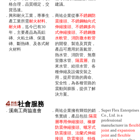
格合理，品質穩定，交
建議。
貨迅速。
．
興和耐火工業，專事生
．
商祐企業從事
不銹鋼防
產工業所需
耐火材料
、
震接頭
、
不銹鋼軸向式
耐火磚
，迄今已有30
伸縮接頭
、
不銹鋼多向
年，主要產品為高鋁
式伸縮接頭
、
不銹鋼撒
磚、火粘土磚、保溫
水軟管
、
消防撒水軟管
磚、斷熱磚、及各式耐
的開發、製造及買賣，
火材料
產品可應用於蒸氣管、
熱水管、消防管、無塵
室撒水管、
隔震層
、自
來水管、給排水管、各
種伸縮及設備安裝之
用，提昇管路的壽命、
安全性，為各種管路的
震動與膨脹，提供了解
決方案。
社會服務
Super Flex Enterprises
．
溪南工商協進會
．
商祐企業擁有輝煌的銷
．
Co., Ltd. is a
售實績，產品包括:
隔震
professional
層專用伸縮接頭
、
橡膠
manufacturer in
flexib
防震伸縮接頭
、
螺牙式
joint
and
expansion
防震接頭
、
法蘭式伸縮
joint
and
flexible
接頭
、
防震接頭
、
特殊