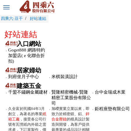
選
單
四乘六-豆干
好站連結
切
換
好站連結
入口網站
．
Goget888 網路特約
加盟店( e 化聯合折
扣)
居家婦幼
．
到府坐月子中心
．
米棋裝潢設計
建築五金
．
千盟不鏽鋼金屬建材
．
賢隆精密機械-賢隆
．
台中金瑞成木業
精密工業股份有限公
司
．
久全富於民國84年3月
．
旭嶸實業立業以來，即
．
鉅程座墊有限公司
創立，為著名的專業
紙
致力於精密鎂、鋁、
鋅
箱工廠
，接受各公司行
合金壓鑄
的模具設計製
號有瓦愣紙內外箱之需
造與開發，為客戶提供
求者，下訂單製作，價
最專業的成品設計相關