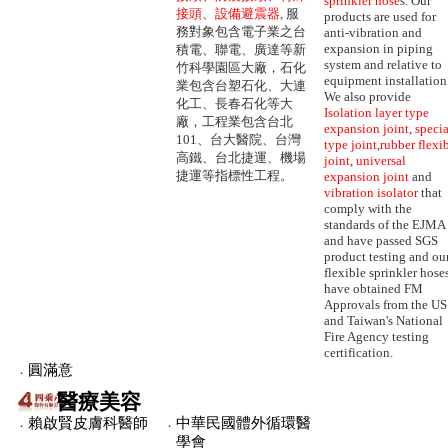
sprinkler hose
s. Our
接頭
、
設備避震器
, 服
products are used for
務對象包含電子業之台
anti-vibration and
expansion in piping
積電、聯電、廣達等新
system and relative to
竹科學園區大廠，石化
equipment installation
業包含台塑石化、大連
We also provide
化工、長春石化等大
Isolation layer type
廠，工程業包含台北
expansion joint
,
specia
101、台大醫院、台灣
type joint
,
rubber flexi
高鐵、台北捷運、機場
joint
,
universal
捷運等指標性工程。
expansion joint
and
vibration isolator
that
comply with the
standards of the EJMA
and have passed SGS
product testing and ou
flexible sprinkler hose
have obtained FM
Approvals from the US
and Taiwan's National
Fire Agency testing
certification.
．
圓滿意
醫療美容
．
賴啟賢皮膚科醫師
．
中華民國體外循環醫
學會