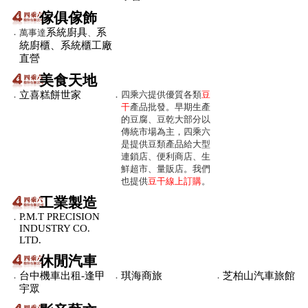
傢俱傢飾
．
系統廚具
系
萬事達
、
統廚櫃、系統櫃工廠
直營
美食天地
．
立喜糕餅世家
．
四乘六提供優質各類
豆
干
產品批發。早期生產
的豆腐、豆乾大部分以
傳統市場為主，四乘六
是提供豆類產品給大型
連鎖店、便利商店、生
鮮超市、量販店。我們
也提供
豆干線上訂購
。
工業製造
P.M.T PRECISION
．
INDUSTRY CO.
LTD.
休閒汽車
．
台中機車出租-逢甲
．
琪海商旅
．
芝柏山汽車旅館
宇眾