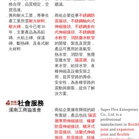
格合理，品質穩定，交
建議。
貨迅速。
．
興和耐火工業，專事生
．
商祐企業從事
不銹鋼防
產工業所需
耐火材料
、
震接頭
、
不銹鋼軸向式
耐火磚
，迄今已有30
伸縮接頭
、
不銹鋼多向
年，主要產品為高鋁
式伸縮接頭
、
不銹鋼撒
磚、火粘土磚、保溫
水軟管
、
消防撒水軟管
磚、斷熱磚、及各式耐
的開發、製造及買賣，
火材料
產品可應用於蒸氣管、
熱水管、消防管、無塵
室撒水管、
隔震層
、自
來水管、給排水管、各
種伸縮及設備安裝之
用，提昇管路的壽命、
安全性，為各種管路的
震動與膨脹，提供了解
決方案。
社會服務
Super Flex Enterprises
．
溪南工商協進會
．
商祐企業擁有輝煌的銷
．
Co., Ltd. is a
售實績，產品包括:
隔震
professional
層專用伸縮接頭
、
橡膠
manufacturer in
flexib
防震伸縮接頭
、
螺牙式
joint
and
expansion
防震接頭
、
法蘭式伸縮
joint
and
flexible
接頭
、
防震接頭
、
特殊