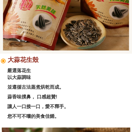
大蒜花生殼
嚴選落花生
以大蒜調味
並遵循古法蒸煮烘乾而成。
蒜香味撲鼻， 口感超贊!
讓人一口接一口，愛不釋手。
您不可不嚐的美食佳餚。