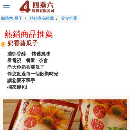
選
單
四乘六-豆干
熱銷商品推薦
零食推薦
切
換
熱銷商品推薦
奶香葵瓜子
濃郁香醇 懷舊風味
看電視 餐聚 茶會
尚大粒奶香葵瓜子
伴您度過每一個歡聚時光
讓您愛不釋手
擱來幾包!