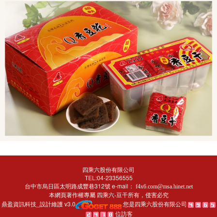
四乘六股份有限公司
TEL:04-23356555
台中市烏日區太明路成豐巷312號 e-mail：
f4x6.com@msa.hinet.net
本網頁著作權專屬
所有，侵害必究
四乘六-豆干
鼎盈資訊科技_設計維護 v3.0
您是四乘六股份有限公司
位訪客