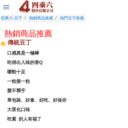
選
單
四乘六-豆干
熱銷商品推薦
熱門豆干推薦
切
換
熱銷商品推薦
傳統豆丁
口感真是一極棒
吃得出入味的香Q
嚼勁十足
一粒接一粒
愛不釋手
單包裝、好拿、好吃、好保存
大眾化口味
吃素 的人有福了