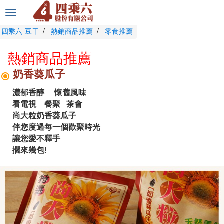
選
單
四乘六-豆干
熱銷商品推薦
零食推薦
切
換
熱銷商品推薦
奶香葵瓜子
濃郁香醇 懷舊風味
看電視 餐聚 茶會
尚大粒奶香葵瓜子
伴您度過每一個歡聚時光
讓您愛不釋手
擱來幾包!