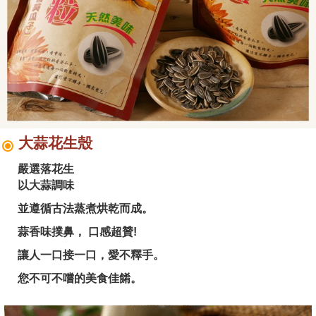
大蒜花生殼
嚴選落花生
以大蒜調味
並遵循古法蒸煮烘乾而成。
蒜香味撲鼻， 口感超贊!
讓人一口接一口，愛不釋手。
您不可不嚐的美食佳餚。