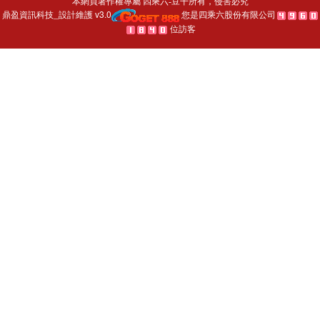
本網頁著作權專屬
所有，侵害必究
四乘六-豆干
鼎盈資訊科技_設計維護 v3.0
您是四乘六股份有限公司
位訪客