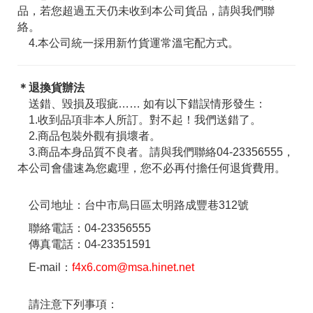
品，若您超過五天仍未收到本公司貨品，請與我們聯
絡。
4.本公司統一採用新竹貨運常溫宅配方式。
＊退換貨辦法
送錯、毀損及瑕疵…… 如有以下錯誤情形發生：
1.收到品項非本人所訂。對不起！我們送錯了。
2.商品包裝外觀有損壞者。
3.商品本身品質不良者。請與我們聯絡04-23356555，
本公司會儘速為您處理，您不必再付擔任何退貨費用。
公司地址：台中市烏日區太明路成豐巷312號
聯絡電話：04-23356555
傳真電話：04-23351591
E-mail：
f4x6.com@msa.hinet.net
請注意下列事項：