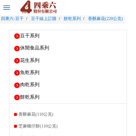
選
單
四乘六-豆干
豆干線上訂購
餅乾系列
香酥麻花(220公克)
切
換
豆干系列
休閒食品系列
花生系列
魚乾系列
肉乾系列
餅乾系列
香酥麻花(110公克)
芝麻螺仔餅(110公克)