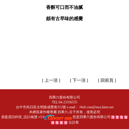
香酥可口而不油腻
頗有古早味的感覺
[ 上一項 ]
[ 下一項 ]
[ 回前頁 ]
四乘六股份有限公司
TEL:04-23356555
台中市烏日區太明路成豐巷312號 e-mail：
f4x6.com@msa.hinet.net
本網頁著作權專屬
四乘六-豆干
所有，侵害必究
鼎盈資訊科技_設計維護 v3.0
您是四乘六股份有限公司
位訪客