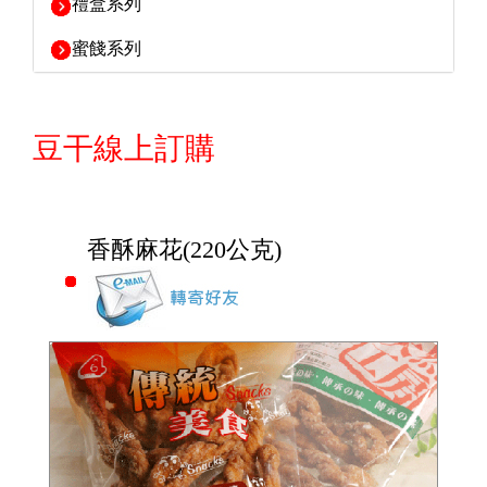
禮盒系列
蜜餞系列
豆干線上訂購
香酥麻花(220公克)