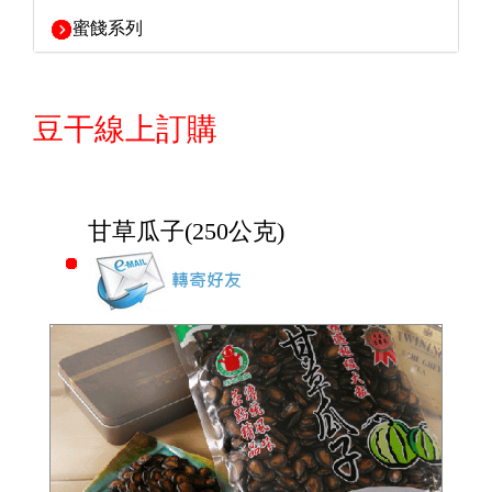
蜜餞系列
豆干線上訂購
甘草瓜子(250公克)