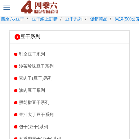
選
單
四乘六-豆干
豆干線上訂購
豆干系列
促銷商品
果凍(500公克
切
換
豆干系列
利全豆干系列
沙茶珍味豆干系列
素肉干(豆干)系列
滷肉豆干系列
黑胡椒豆干系列
果汁大丁豆干系列
包干(豆干)系列
五香層層干(豆干)系列