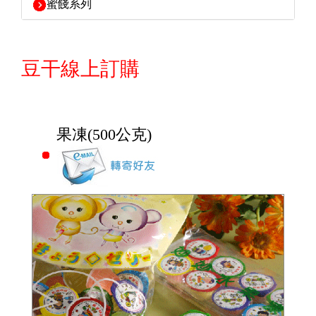
蜜餞系列
豆干線上訂購
果凍(500公克)