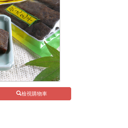
檢視購物車