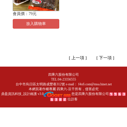
會員價：79元
放入購物車
[ 上一項 ]
[ 下一項 ]
四乘六股份有限公司
TEL:04-23356555
台中市烏日區太明路成豐巷312號 e-mail：
f4x6.com@msa.hinet.net
本網頁著作權專屬
四乘六-豆干
所有，侵害必究
鼎盈資訊科技_設計維護 v3.0
您是四乘六股份有限公司
位訪客