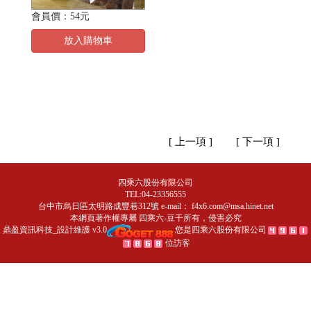
會員價：54元
放入購物車
[ 上一項 ]
[ 下一項 ]
四乘六股份有限公司
TEL:04-23356555
台中市烏日區太明路成豐巷312號 e-mail：
f4x6.com@msa.hinet.net
本網頁著作權專屬
四乘六-豆干
所有，侵害必究
鼎盈資訊科技_設計維護 v3.0
您是四乘六股份有限公司
位訪客