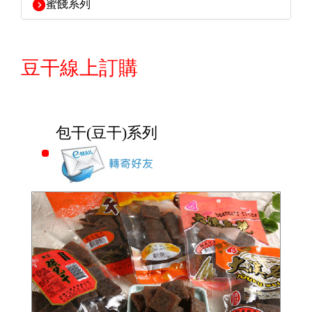
蜜餞系列
豆干線上訂購
包干(豆干)系列