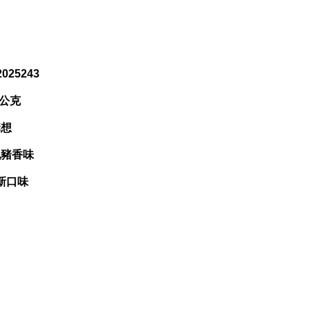
025243
0公克
構想
乳豬香味
新口味