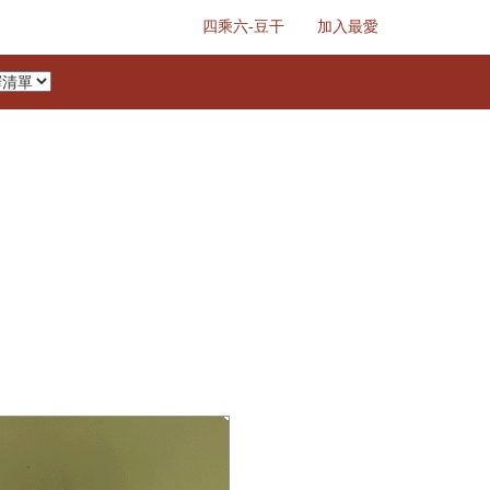
四乘六-豆干
加入最愛