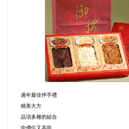
過年最佳伴手禮
精美大方
品項多種的組合
中價位又高尚