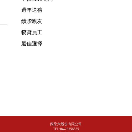
過年送禮
饋贈親友
犒賞員工
最佳選擇
四乘六股份有限公司
TEL:04-23356555