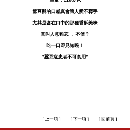
重量：110公克
蠶豆酥的口感真會讓人愛不釋手
尢其是含在口中的那種香酥美味
真叫人意難忘 ， 不信？
吃一口即見知曉！
*蠶豆症患者不可食用*
[ 上一項 ]
[ 下一項 ]
[ 回前頁 ]