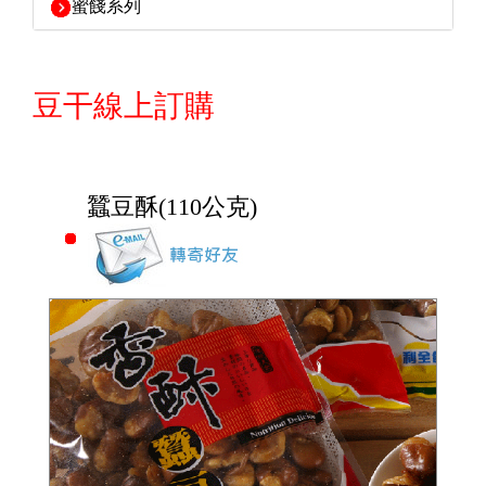
蜜餞系列
豆干線上訂購
蠶豆酥(110公克)