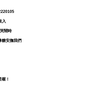
220105
枝入
哭鬧時
棒糖安撫我們
星喔！