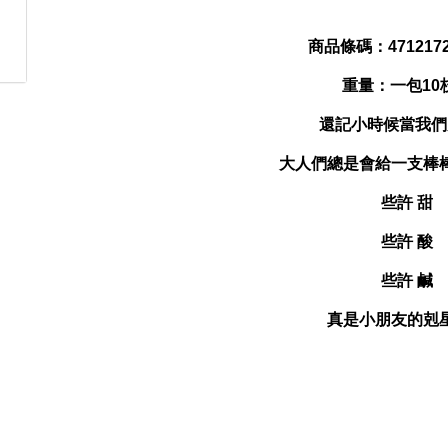
商品條碼：4712172
重量：一包10
還記小時候當我們
大人們總是會給一支棒
些許 甜
些許 酸
些許 鹹
真是小朋友的剋