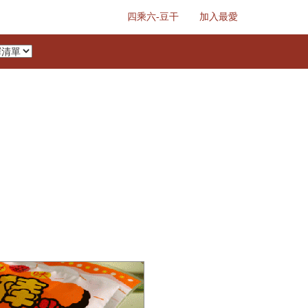
四乘六-豆干
加入最愛