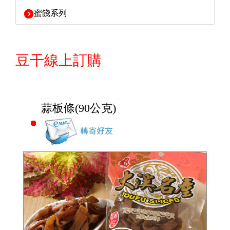
蜜餞系列
豆干線上訂購
蒜板條(90公克)