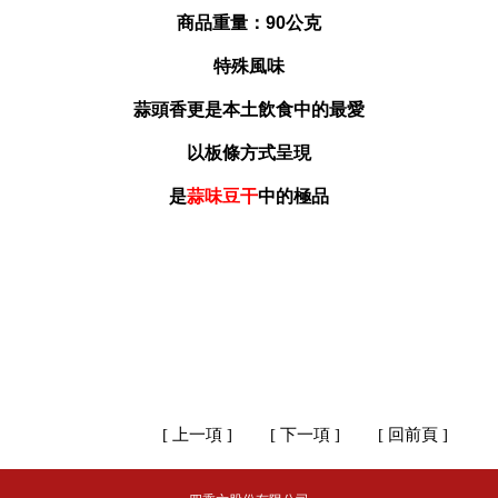
商品重量：90公克
特殊風味
蒜頭香更是本土飲食中的最愛
以板條方式呈現
是
蒜味豆干
中的極品
[ 上一項 ]
[ 下一項 ]
[ 回前頁 ]