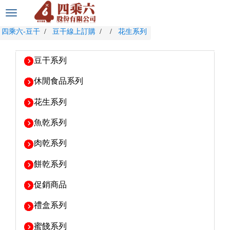
選
單
四乘六-豆干
豆干線上訂購
花生系列
切
換
豆干系列
休閒食品系列
花生系列
魚乾系列
肉乾系列
餅乾系列
促銷商品
禮盒系列
蜜餞系列