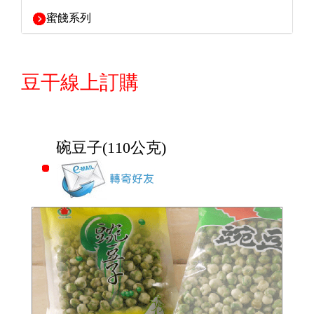
蜜餞系列
豆干線上訂購
碗豆子(110公克)