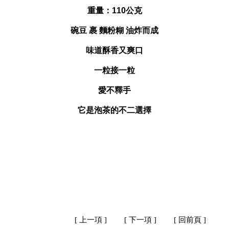
重量：110公克
碗豆 裹 麵粉糊 油炸而成
味道酥香又爽口
一粒接一粒
愛不釋手
它是泡茶的不二選擇
[ 上一項 ]
[ 下一項 ]
[ 回前頁 ]