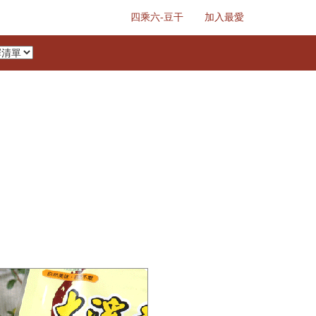
四乘六-豆干
加入最愛