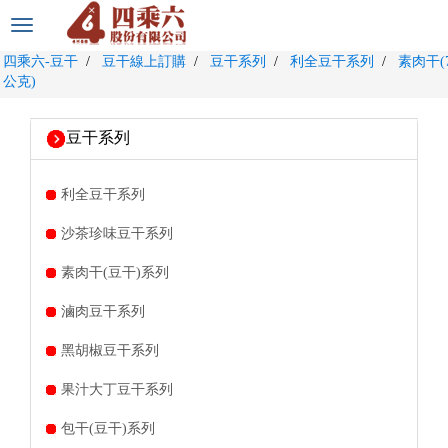
選
單
四乘六-豆干
豆干線上訂購
豆干系列
利全豆干系列
素肉干(
切
公克)
換
豆干系列
利全豆干系列
沙茶珍味豆干系列
素肉干(豆干)系列
滷肉豆干系列
黑胡椒豆干系列
果汁大丁豆干系列
包干(豆干)系列