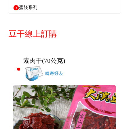
蜜餞系列
豆干線上訂購
素肉干(70公克)