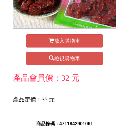
放入購物車
檢視購物車
產品會員價：32 元
產品定價：35 元
商品條碼：4711842901061