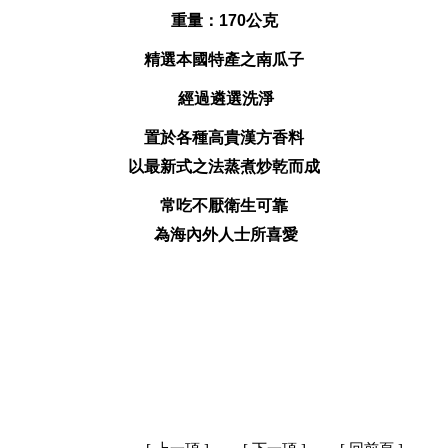
重量：170公克
精選本國特產之南瓜子
經過遴選洗淨
置於各種高貴漢方香料
以最新式之法蒸煮炒乾而成
常吃不厭衛生可靠
為海內外人士所喜愛