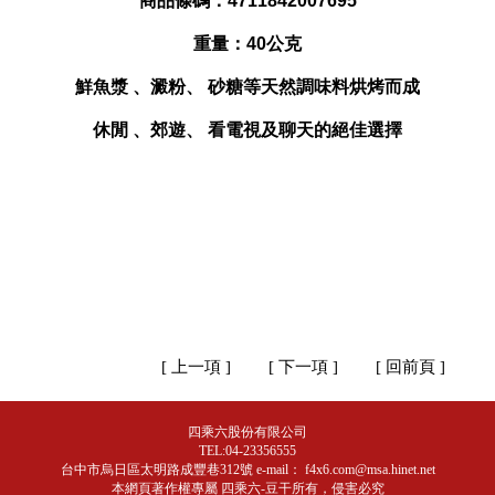
商品條碼：4711842007695
重量：40公克
鮮魚漿 、澱粉、 砂糖等天然調味料烘烤而成
休閒 、郊遊、 看電視及聊天的絕佳選擇
[ 上一項 ]
[ 下一項 ]
[ 回前頁 ]
四乘六股份有限公司
TEL:04-23356555
台中市烏日區太明路成豐巷312號 e-mail：
f4x6.com@msa.hinet.net
本網頁著作權專屬
四乘六-豆干
所有，侵害必究