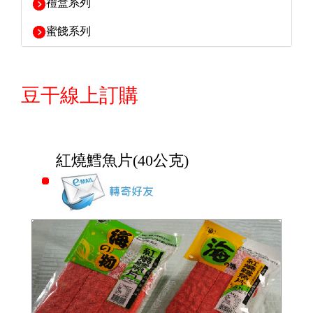
禮盒系列
蜜餞系列
豆干線上訂購
紅燒鱈魚片(40公克)