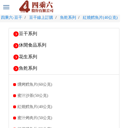
選
單
四乘六-豆干
豆干線上訂購
魚乾系列
紅燒鱈魚片(40公克)
切
換
豆干系列
休閒食品系列
花生系列
魚乾系列
燻烤鱈魚片(60公克)
蜜汁沙茶(50公克)
紅燒鱈魚片(40公克)
蜜汁烤肉片(50公克)