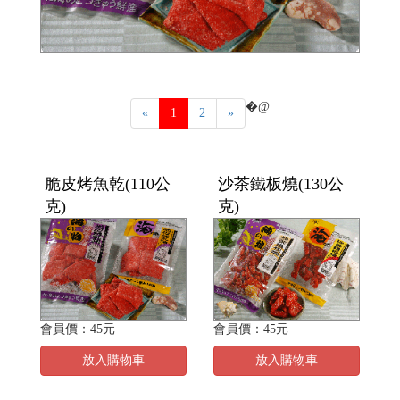
�@
«
1
2
»
脆皮烤魚乾(110公
沙茶鐵板燒(130公
克)
克)
會員價：45元
會員價：45元
放入購物車
放入購物車