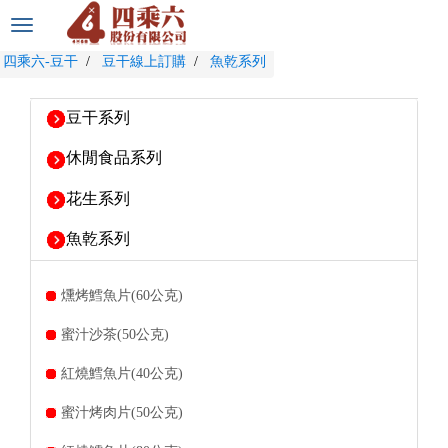
選
單
四乘六-豆干
豆干線上訂購
魚乾系列
切
換
豆干系列
休閒食品系列
花生系列
魚乾系列
燻烤鱈魚片(60公克)
蜜汁沙茶(50公克)
紅燒鱈魚片(40公克)
蜜汁烤肉片(50公克)