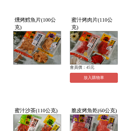
燻烤鱈魚片(100公
蜜汁烤肉片(110公
克)
克)
會員價：45元
放入購物車
蜜汁沙茶(110公克)
脆皮烤魚乾(60公克)