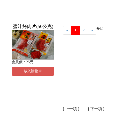
蜜汁烤肉片(50公克)
�@
«
1
2
»
會員價：25元
放入購物車
[ 上一項 ]
[ 下一項 ]