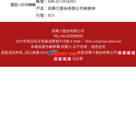
帳號：048-22-1054263
匯款/ATM轉帳
戶名：四乘六股份有限公司林炳坤
行號：053
四乘六股份有限公司
TEL:04-23356555
台中市烏日區太明路成豐巷312號 e-mail：
f4x6.com@msa.hinet.net
本網頁著作權專屬
所有，侵害必究
四乘六-豆干
鼎盈資訊科技_設計維護 v3.0
您是四乘六股份有限公司
位訪客