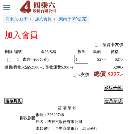
選
單
四乘六-豆干
加入會員
素肉干(60公克)
切
換
加入會員
：預覽卡友價
刪除
編號
產品名稱
數量
單價
價格
1
素肉干(60公克)
$27.-
$27.-
運費(購物未滿$2500.-，酌收運費$200.-)
$200.-
總價
$227.-
卡友價
訂 購 須 知
帳號：22629748
郵政劃撥
戶名：四乘六股份有限公司
匯款銀行：台中商業銀行 烏日分行